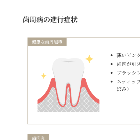
歯周病の進行症状
健康な歯周組織
薄いピン
歯肉が引
ブラッシ
スティッ
ぼみ）
歯肉炎