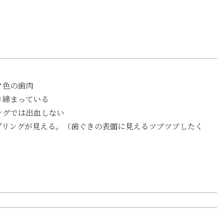
ク色の歯肉
き締まっている
ングでは出血しない
プリングが見える。（歯ぐきの表面に見えるツブツブしたく