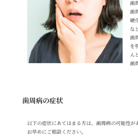
歯
歯
硬
な
歯
を
ん
歯
歯周病の症状
以下の症状にあてはまる方は、歯周病の可能性が
お早めにご相談ください。