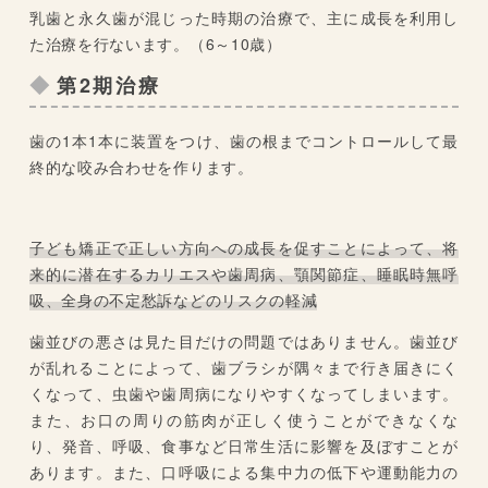
乳歯と永久歯が混じった時期の治療で、主に成長を利用し
た治療を行ないます。（6～10歳）
第2期治療
歯の1本1本に装置をつけ、歯の根までコントロールして最
終的な咬み合わせを作ります。
子ども矯正で正しい方向への成長を促すことによって、将
来的に潜在するカリエスや歯周病、顎関節症、睡眠時無呼
吸、全身の不定愁訴などのリスクの軽減
歯並びの悪さは見た目だけの問題ではありません。歯並び
が乱れることによって、歯ブラシが隅々まで行き届きにく
くなって、虫歯や歯周病になりやすくなってしまいます。
また、お口の周りの筋肉が正しく使うことができなくな
り、発音、呼吸、食事など日常生活に影響を及ぼすことが
あります。また、口呼吸による集中力の低下や運動能力の