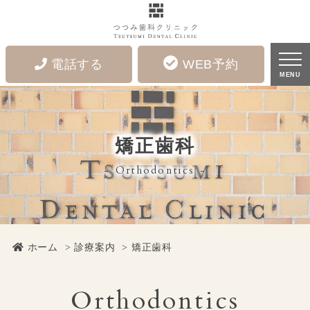
矯正歯科｜つつみ歯科クリニック - 広島市中区宝町にある歯医者
電話する
WEB予約
MENU
矯正歯科
Orthodontics
ホーム
診療案内
矯正歯科
Orthodontics