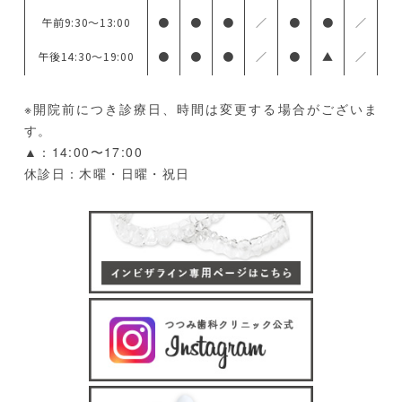
午前9:30〜13:00
●
●
●
／
●
●
／
午後14:30〜19:00
●
●
●
／
●
▲
／
※開院前につき診療日、時間は変更する場合がございま
す。
▲：14:00〜17:00
休診日：木曜・日曜・祝日