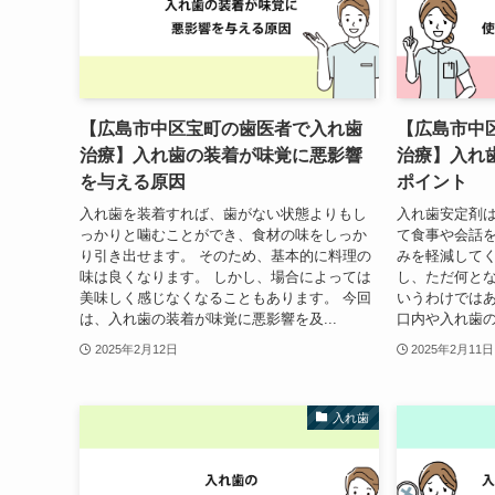
【広島市中区宝町の歯医者で入れ歯
【広島市中
治療】入れ歯の装着が味覚に悪影響
治療】入れ
を与える原因
ポイント
入れ歯を装着すれば、歯がない状態よりもし
入れ歯安定剤
っかりと噛むことができ、食材の味をしっか
て食事や会話
り引き出せます。 そのため、基本的に料理の
みを軽減してく
味は良くなります。 しかし、場合によっては
し、ただ何と
美味しく感じなくなることもあります。 今回
いうわけではあ
は、入れ歯の装着が味覚に悪影響を及...
口内や入れ歯の
2025年2月12日
2025年2月11日
入れ歯