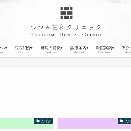
ーム
院長紹介
当院の特徴
診療案内
医院案内
アク
me
Doctor
Features
Medical
Overview
Acc
入れ歯
入