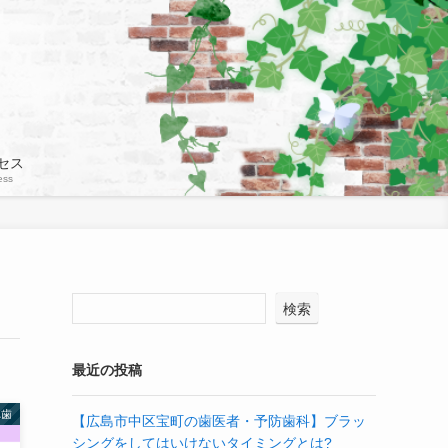
セス
ess
検索
最近の投稿
れ歯
【広島市中区宝町の歯医者・予防歯科】ブラッ
シングをしてはいけないタイミングとは?