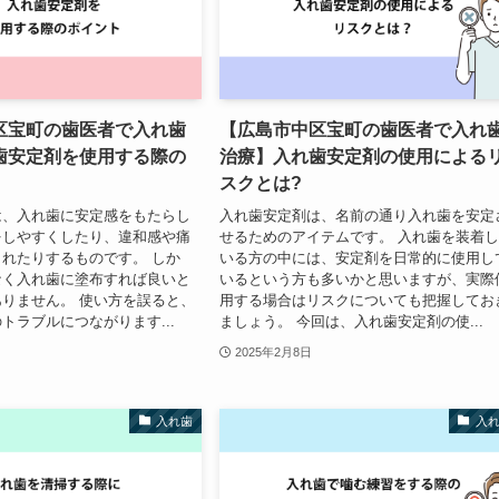
区宝町の歯医者で入れ歯
【広島市中区宝町の歯医者で入れ
歯安定剤を使用する際の
治療】入れ歯安定剤の使用による
スクとは?
は、入れ歯に安定感をもたらし
入れ歯安定剤は、名前の通り入れ歯を安定
をしやすくしたり、違和感や痛
せるためのアイテムです。 入れ歯を装着
れたりするものです。 しか
いる方の中には、安定剤を日常的に使用し
なく入れ歯に塗布すれば良いと
いるという方も多いかと思いますが、実際
りません。 使い方を誤ると、
用する場合はリスクについても把握してお
トラブルにつながります...
ましょう。 今回は、入れ歯安定剤の使...
2025年2月8日
入れ歯
入