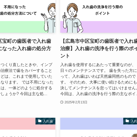
区宝町の歯医者で入れ歯
【広島市中区宝町の歯医者で入れ
になった入れ歯の処分方
治療】入れ歯の洗浄を行う際のポ
ント
をつくり直したときや、インプ
入れ歯を使用するにあたって重要なのが、
の治療法で歯をカバーすること
日々のメンテナンスです。 歯を失った方
などは、これまで使用していた
って、入れ歯はいわば天然歯同然のもので
なります。 では不用になった
す。 そのため、大事に使い続けるために
ては、一体どのように処分する
決してメンテナンスを怠ってはいけません
ょうか? 今回は主な処...
今回は、入れ歯の洗浄を行う際の主なポイ..
2025年2月13日
入れ歯
入