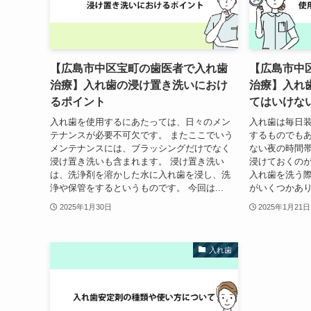
【広島市中区宝町の歯医者で入れ歯
【広島市中
治療】入れ歯の浸け置き洗いにおけ
治療】入れ
るポイント
てはいけな
入れ歯を使用するにあたっては、日々のメン
入れ歯は毎日
テナンスが必要不可欠です。 またここでいう
するものでもあ
メンテナンスには、ブラッシングだけでなく
ない夜の時間
浸け置き洗いも含まれます。 浸け置き洗い
浸けておくのが
は、洗浄剤を溶かした水に入れ歯を浸し、洗
入れ歯を洗う
浄や保管をするというものです。 今回は...
がいくつかあり
2025年1月30日
2025年1月21日
入れ歯