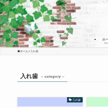
ホ
Ho
ホーム
入れ歯
入れ歯
– category –
入れ歯