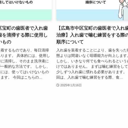
区宝町の歯医者で入れ歯
【広島市中区宝町の歯医者で入れ
歯を清掃する際に使用し
治療】入れ歯で噛む練習をする際
いもの
順序について
装着するものであり、毎日清掃
入れ歯を装着することにより、歯を失った
ります。 具体的には、使用し
態よりは間違いなく咀嚼能力が向上します
帯に清掃し、そのまま洗浄液に
しかし、いきなり何でも食べられるという
一般的な方法です。 しかし、
けではありません。 まずは噛む練習をし
際には、使ってはいけないもの
少しずつ入れ歯に慣れる必要があります。
ます。 今回はこちらの...
回は、入れ歯で噛む練習をする際、食...
2025年1月16日